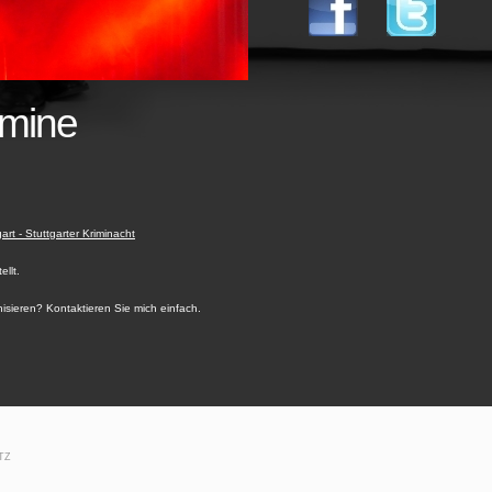
rmine
rt - Stuttgarter Kriminacht
llt.
isieren? Kontaktieren Sie mich einfach.
TZ