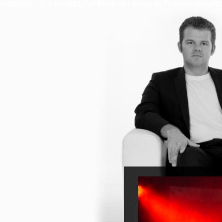
Netzkiller - Ein topaktueller Krimi, der brisante Themen anspr