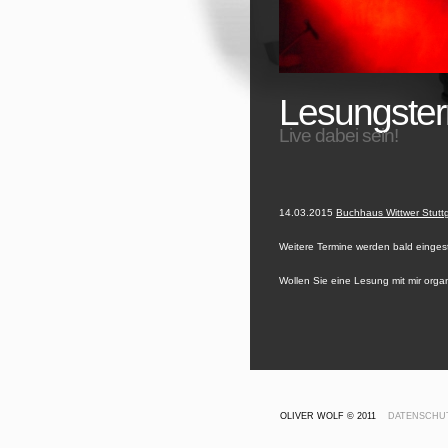
Lesungste
Live dabei sein!
14.03.2015
Buchhaus Wittwer Stuttga
Weitere Termine werden bald eingeste
Wollen Sie eine Lesung mit mir organ
OLIVER WOLF © 2011
DATENSCHU