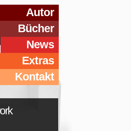
efahr durch soziale Netzwerke.
Autor
Bücher
News
Extras
Kontakt
ork